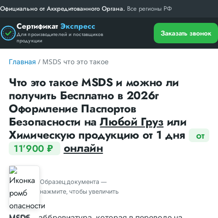
Официально от Аккредитованного Органа.
Все регионы РФ
Сертификат
Экспресс
Заказать звонок
Для производителей и поставщиков
продукции
Главная
/ MSDS что это такое
Что это такое MSDS и можно ли
получить Бесплатно в 2026г
Оформление Паспортов
Безопасности на
Любой Груз
или
Химическую продукцию от 1 дня
от
онлайн
11’900 ₽
Образец документа —
нажмите, чтобы увеличить
MSDS – аббревиатура, которая в переводе на