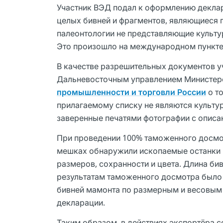
Участник ВЭД подал к оформлению деклар
целых бивней и фрагментов, являющиеся
палеонтологии не представляющие культур
Это произошло на международном пункте
В качестве разрешительных документов 
Дальневосточным управлением Министерс
промышленности и торговли России
о т
прилагаемому списку не являются культ
заверенные печатями фотографии с описа
При проведении 100% таможенного досмот
мешках обнаружили ископаемые останки м
размеров, сохранности и цвета. Длина бив
результатам таможенного досмотра было 
бивней мамонта по размерным и весовым 
декларации.
Таким образом, в действиях экспортёра 