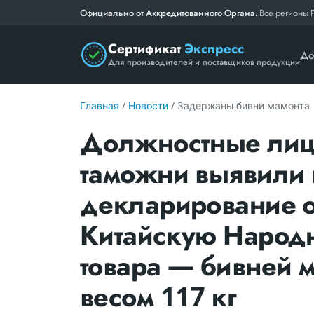
Официально от Аккредитованного Органа.
Все регионы 
Сертификат
Экспресс
До
Для производителей и поставщиков продукции
Главная
/
Новости
/ Задержаны бивни мамонта
Должностные лиц
таможни выявили 
декларирование о
Китайскую Народ
товара — бивней 
весом 117 кг