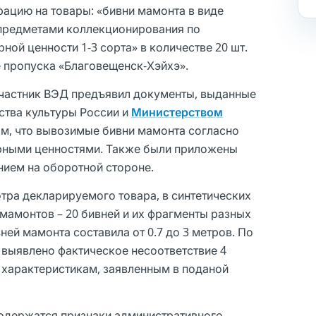
ацию на товары: «бивни мамонта в виде
 предметами коллекционирования по
ной ценности 1-3 сорта» в количестве 20 шт.
 пропуска «Благовещенск-Хэйхэ».
участник ВЭД предъявил документы, выданные
тва культуры России и
Министерством
ом, что вывозимые бивни мамонта согласно
урными ценностями. Также были приложены
нием на оборотной стороне.
ра декларируемого товара, в синтетических
амонтов – 20 бивней и их фрагменты разных
ней мамонта составила от 0.7 до 3 метров. По
выявлено фактическое несоответствие 4
характеристикам, заявленным в поданой
содержатся признаки административного