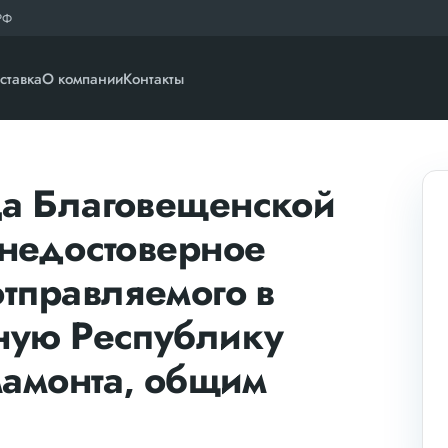
РФ
ставка
О компании
Контакты
а Благовещенской
недостоверное
тправляемого в
ную Республику
мамонта, общим